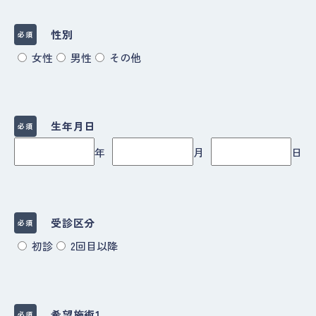
性別
必須
女性
男性
その他
生年月日
必須
年
月
日
受診区分
必須
初診
2回目以降
希望施術1
必須