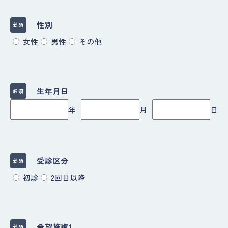
性別
必須
女性
男性
その他
生年月日
必須
年
月
日
受診区分
必須
初診
2回目以降
希望施術1
必須